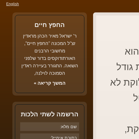
English
החפץ חיים
ר' ישראל מאיר הכהן מראדין
זצ"ל המכונה "החפץ חיים",
הוא
מחשובי הרבנים
האורתודוקסים בדור שלפני
 גודל
השואה. התגורר בעיירה ראדין
הסמוכה לוילנה,
וקת לא
המשך קריאה »
ל
הרשמה לשתי הלכות
קת,