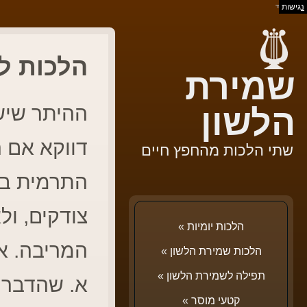
נ
גישות
בס"ד
הלכות לש
שמירת
ההיתר שיש
הלשון
דווקא אם ה
שתי הלכות מהחפץ חיים
התרמית במ
צודקים, ול
הלכות יומיות
»
המריבה. א
הלכות שמירת הלשון
»
תפילה לשמירת הלשון
»
א. שהדברי
קטעי מוסר
»