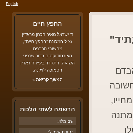
English
החפץ חיים
ר' ישראל מאיר הכהן מראדין
תיד"
זצ"ל המכונה "החפץ חיים",
מחשובי הרבנים
האורתודוקסים בדור שלפני
השואה. התגורר בעיירה ראדין
אבדם
הסמוכה לוילנה,
המשך קריאה »
חשובה
חייו,
הרשמה לשתי הלכות
במתנה
לו