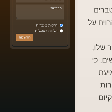
טברים
רויח על
הלכות בעברית
הלכות באנגלית
 שלו,
ם, כי
יעת
רות
קיום