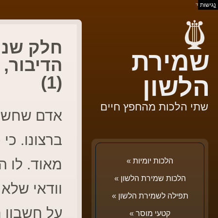
נ
גישות
בס"ד
חלק שני 
שמירת
הדיבור, 
(1)
הלשון
שתי הלכות מהחפץ חיים
אדם שחשובי
ברצונו. כי
מאוד. לו ה
הלכות יומיות
»
הלכות שמירת הלשון
»
וודאי שלא 
תפילה לשמירת הלשון
»
על חשבון ח
קטעי מוסר
»