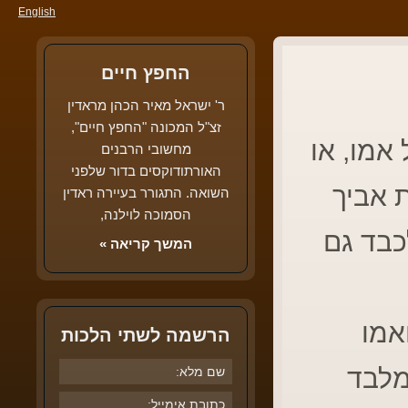
English
החפץ חיים
ר' ישראל מאיר הכהן מראדין
זצ"ל המכונה "החפץ חיים",
אמו, או
מחשובי הרבנים
האורתודוקסים בדור שלפני
 אביך
השואה. התגורר בעיירה ראדין
הסמוכה לוילנה,
כבד גם
המשך קריאה »
אמו
הרשמה לשתי הלכות
מלבד