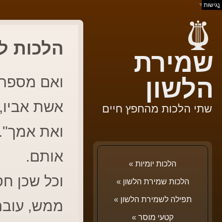
נ
גישות
בס"ד
הלכות לש
שמירת
ואם מספר ל
הלשון
אשת אביו,
שתי הלכות מהחפץ חיים
ואת אמך". 
אותם.
הלכות יומיות
»
וכל שכן חס
הלכות שמירת הלשון
»
תפילה לשמירת הלשון
»
ממש, עובר
קטעי מוסר
»