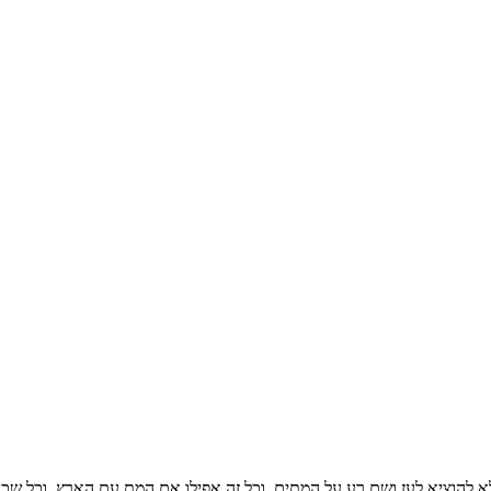
הוציא לעז ושם רע על המתים. וכל זה אפילו אם המת עם הארץ. וכל שכן אם 