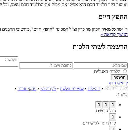
ואיסור ביזוי תלמיד חכם הוא אפילו אם מבזה את התלמיד חכם עצמו, וכל ש
החפץ חיים
ר' ישראל מאיר הכהן מראדין זצ"ל המכונה "החפץ חיים", מחשובי הרבנים ה
המשך קריאה »
הרשמה לשתי הלכות
הלכות באנגלית
לראש הדף
•
תהילים
•
שמירת הלשון
•
מקווה.נט
•
פרקי אבות
•
נ
גישות



גודל פונטים

קו תחתון לקישורים
