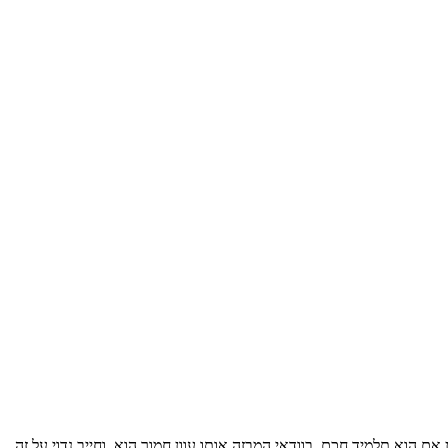
הוא תלמיד חכם, בוודאי המבזה אותו עוון חמור הוא. וחייב נדוי על זה.