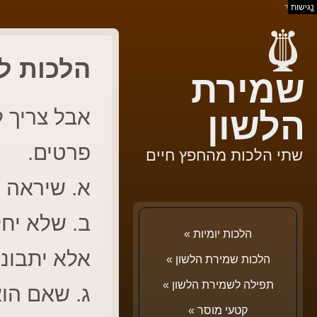
נ
גישות
בס"ד
הלכות לש
שמירת
אבל צריך ל
הלשון
פרטים.
שתי הלכות מהחפץ חיים
א. שיראה 
ב. שלא יחל
הלכות יומיות
»
אלא יתבונן
הלכות שמירת הלשון
»
תפילה לשמירת הלשון
»
ג. שאם הוא
קטעי מוסר
»