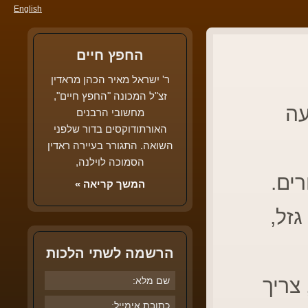
English
החפץ חיים
ר' ישראל מאיר הכהן מראדין
זצ"ל המכונה "החפץ חיים",
עה
מחשובי הרבנים
האורתודוקסים בדור שלפני
השואה. התגורר בעיירה ראדין
הסמוכה לוילנה,
ים.
המשך קריאה »
גזל,
הרשמה לשתי הלכות
צריך