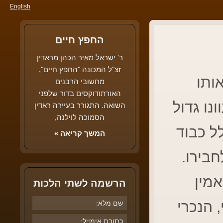
English
החפץ חיים
ר' ישראל מאיר הכהן מראדין
זצ"ל המכונה "החפץ חיים",
ותו
מחשובי הרבנים
האורתודוקסים בדור שלפני
נו גדול
השואה. התגורר בעיירה ראדין
הסמוכה לוילנה,
ל כבוד
המשך קריאה »
חבירו.
אמין
הרשמה לשתי הלכות
 הנכרי