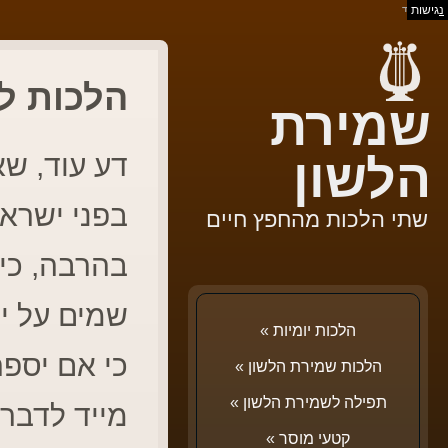
נ
גישות
בס"ד
הלכות לש
שמירת
דע עוד, שא
הלשון
בפני ישראל
שתי הלכות מהחפץ חיים
בהרבה, כי
שמים על יד
הלכות יומיות
»
כי אם יספר
הלכות שמירת הלשון
»
תפילה לשמירת הלשון
»
מייד לדברי
קטעי מוסר
»