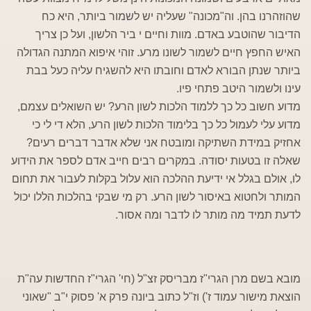
שהוזהרנו בהן. וה"מכונה" שעליה יש לשמור ביותר, היא כח
הדיבור שהוטבע באדם. מוות וחיים י ביר הלשון, ועל כן צריך
האיש החפץ חיים לשמור לשונו מרע. זוהי איפוא המתנה הגדולה
ביותר שנתן הבורא לאדם וחובתו היא להשגיח עליה כעל בבת
עינו ולשמור היטב פתחי פיו.
מדוע חשוב כל כך ללמוד הלכות לשון הרע? יש השואלים עצמם,
מדוע עלי לעמול כל כך בלימוד הלכות לשון הרע, הלא די לי כי
אחזיק במידת השתיקה ומובטח אני שלא אדבר דברים רעים?
שאלה זו בטעות יסודה. במקרים רבים חייב אדם לספר את הידוע
לו, אולם בגלל אי ידיעת ההלכה הוא עלול בקלות לעבור את תחום
המותר ולחטוא באיסור לשון הרע. רק מי שבקי בהלכות הללו יכול
לדעת תמיד מה מותר לו לדבר ומה אסור.
מובא בשם מרן הגרי"ז מבריסק זצ"ל (חי' הגרי"ז החדשות עה"ת
הוצאת מישור עמוד ז') וז"ל כתוב ביונה פרק א' פסוק י"ב "שאוני