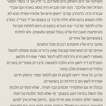
והטילוני אל הים וישתוק הים מעליכם, כי יודע אני כי בשלי הסער
הגדול הזה עליכם". הנה יונה הנביא היה נוסע באניה עם עובדי
עבודה זרה- כדכתיב קודם "ויזעקו איש אל אלוהיו אפילו הכא לא
תלה העונש בהם אלא תלה הדבר בו בעצמו עכ"ד הגרי"ז. כמו"כ
עלינו ללמוד מדברי יונה הנביא במצבינו היום לתלות הצרות
והניסיונות העוברות עלינו בגלל עצמנו ומעשינו, ולא לתלות
במעשיהם של אחרים.
מתוך כרוז עליו חתומים רבנים מכל החוגים
אחים יקרים המציאות קובעת שאין בדורינו מנוס ומפלט להנצל
מאסורי לשון הרע ורכילות ללא לימוד ספרי שמירת הלשון
המכילים דיני לשון הרע הלכה למעשה, ודברים מוסריים בוערים
כלפידים היוצאים מלב טהור.
על כן: כל אחד יראה לקבוע לו זמן ללמוד ספרי החפץ חיים-
שמירת לשון הם ביחידות הן בשיעורים.
ובכלל זה גם התלמידי חכמים ובני תורה , שלא לומדים הלכות
אלו יכשלו בודאי! הגע בעצמך: מי שלא למד הלכות טריפות
ובשאר חלקי התורה הוא חריף ובקי , היתכן שידע איך לנהוג
למעשה בענייני טריפות!? ובפרט שדיני לשון הרע הם למעשה