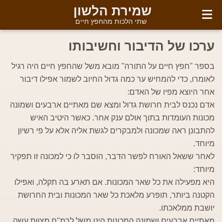
English
שמירת הלשון
שתי הלכות מהחפץ חיים
ערכו של הדיבור וחשיבותו
בספר "חפץ חיים על התורה" מובא משל שהחפץ חיים היה רגיל
לאומרו, כדי להמחיש ער כמה גדול החיוב לשמור אפילו דיבור
אחר היוצא מפיו של האדם:
אדם נכנס לבית חרושת גדול ומצא שם מאתיים ארבעים ושמונה
מכונות העומדות בתוך אולם ענק אחר. כאשר היטיב האיש
להתבונן ראה שמכונה ולמבקרים לגשת אליה אלא על פי רשיון
מיוחד.
לאחר ששאל האורח לפשר הדבר, הוסבר לו כי למכונה זו תפקיר
מיוחד:
היא מפעילה את כל שאר המכונות. אם תארע בה תקלה, ואפילו
הקטנה ביותר, תופרע מלאכת כל שאר המכונות ובית החרושת
יושבת ממלאכתו.
מאתיים ארבעים ושמונה המכונות הינן משל לרמ"ח מצוות עשה